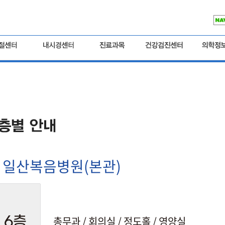
일산복음병원(본관)
총무과 / 회의실 / 정도홀 / 영양실
6층