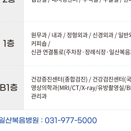
원무과 / 내과 / 정형외과 / 신경외과 / 일반외
커피숍 /
1층
신관 연결통로(주차장·장례식장·일산복음
건강증진센터(종합검진) / 건강검진센터(국가
영상의학과(MRI/CT/X-ray/유방촬영실/B
B1층
관리과
일산복음병원 : 031-977-5000