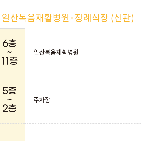
일산복음재활병원·장례식장 (신관)
6층
일산복음재활병원
~
11층
5층
주차장
~
2층