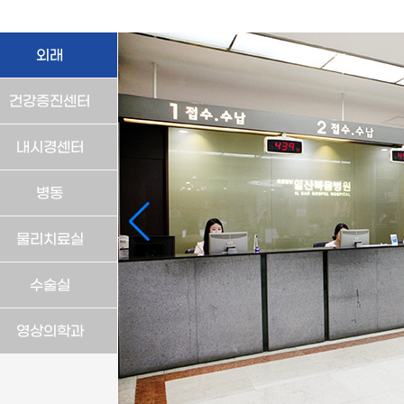
외래
건강증진센터
내시경센터
병동
물리치료실
수술실
영상의학과